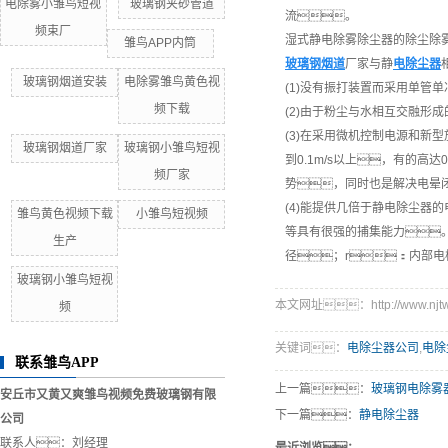
电除雾小雏鸟短视
玻璃钢夹砂管道
流。
频束厂
湿式静电除雾除尘器的除尘除
雏鸟APP内筒
玻璃钢烟道
厂家与静
电除尘器
玻璃钢烟道安装
电除雾雏鸟黄色视
(1)没有振打装置而采用单管
频下载
(2)由于粉尘与水相互交融
(3)在采用微机控制电源和
玻璃钢烟道厂家
玻璃钢小雏鸟短视
到0.1m/s以上，有的
频厂家
势，同时也是解决电晕
(4)能提供几倍于静电除尘
雏鸟黄色视频下载
小雏鸟短视频
等具有很强的捕集能力
生产
径；r：内部
玻璃钢小雏鸟短视
本文网址：http://www.njtwdc
频
关键词：
电除尘器公司
,
电除
联系雏鸟APP
上一篇：
玻璃钢电除雾
安丘市又黄又爽雏鸟视频免费玻璃钢有限
下一篇：
静电除尘器
公司
联系人：刘经理
最近浏览：