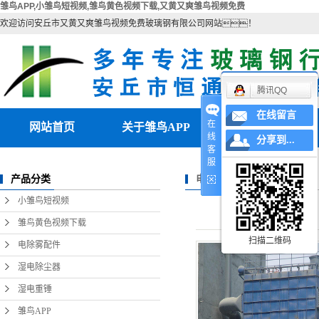
雏鸟APP,小雏鸟短视频,雏鸟黄色视频下载,又黄又爽雏鸟视频免费
欢迎访问安丘市又黄又爽雏鸟视频免费玻璃钢有限公司网站！
腾讯QQ
在线留言
在
网站首页
关于雏鸟APP
产品中心
线
分享到...
客
公司简介
小雏鸟短视频
服
电除尘器
产品分类
联系雏鸟APP
雏鸟黄色视频下载
小雏鸟短视频
营业执照
电除雾配件
雏鸟黄色视频下载
扫描二维码
湿电除尘器
电除雾配件
湿电除尘器
湿电重锤
湿电重锤
雏鸟APP
雏鸟APP