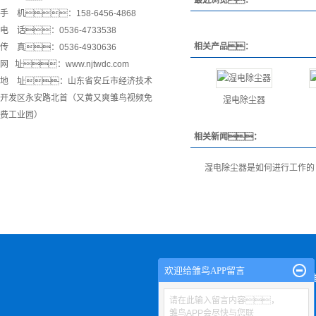
手 机：158-6456-4868
电 话：0536-4733538
相关产品：
传 真：0536-4930636
网 址：www.njtwdc.com
地 址：山东省安丘市经济技术
开发区永安路北首（又黄又爽雏鸟视频免
湿电除尘器
费工业园）
相关新闻：
湿电除尘器是如何进行工作的
欢迎给雏鸟APP留言
关于雏
请在此输入留言内容，
雏鸟APP会尽快与您联