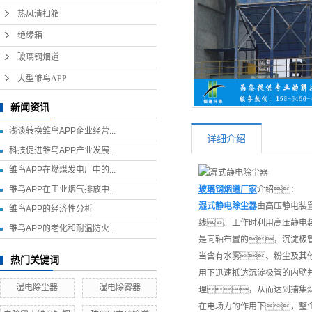
热风清扫箱
热风清扫箱
绝缘箱
绝缘箱
玻璃钢烟道
玻璃钢烟道
大型雏鸟APP
大型雏鸟APP
新闻资讯
浅谈转换雏鸟APP企业经营...
详细介绍
科技促进雏鸟APP产业发展...
雏鸟APP在燃煤发电厂中的...
玻璃钢烟道厂家
介绍：
雏鸟APP在工业烟气排放中...
湿式静电除尘器
由高压静电装
雏鸟APP的经济性分析
线。工作时利用高压静电
雏鸟APP的老化和耐温防火...
是同轴布置的，沉淀极
当含有水雾、粉尘及其
热门关键词
用下迅速抵达沉淀极管的内壁
湿电除尘器
湿电除雾器
理，从而达到捕集
在电场力的作用下，整